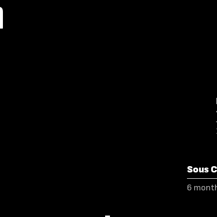
ή
Sous 
6 mont