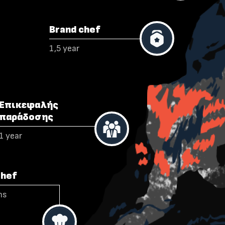
Brand chef
1,5 year
Επικεφαλής
παράδοσης
1 year
Chef
hs