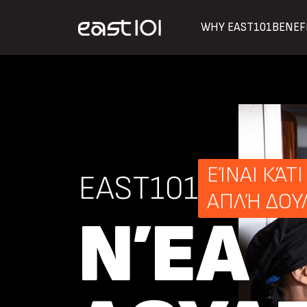
WHY EAST101
BENEF
ΕΊΝΑΙ ΚΆΤ
EAST101
ΑΠΛΉ ΔΟΥ
ΝΈΑ