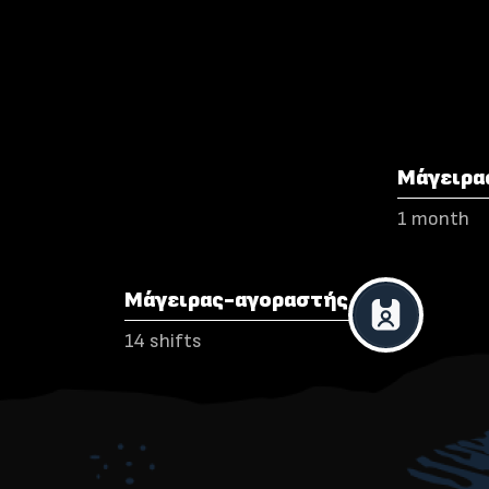
Μάγειρα
1 month
Μάγειρας-αγοραστής
14 shifts