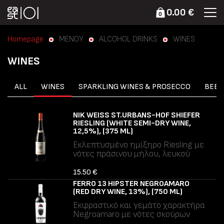
0.00 €
0
Homepage
ΜΕΝΟΥ
ALCOHOL DRINKS
WINES
WINES
ALL
WINES
SPARKLING WINES & PROSECCO
BEER
NIK WEISS ST.URBANS-HOF SHIEFER
RIESLING (WHITE SEMI-DRY WINE,
12,5%), (375 ML)
Εκλεπτυσμένο ημίξηρο Riesling με
νότες πράσινου μήλου, λευκού
ροδάκινου και ξύσμα εσπεριδοειδών.
Ισορροπημένη γλυκύτητα, ζωηρή
15.50 €
οξύτητα και διακριτό ορυκτό
FERRO 13 HIPSTER NEGROAMARO
τελείωμα.
(RED DRY WINE, 13%), (750 ML)
Αλλεργιογόνα: Θειώδη.
Εκφραστικό και γεμάτο χαρακτήρα
Negroamaro με νότες σκούρων
μούρων, δαμάσκηνου και διακριτικών