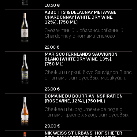
акцентами. Среднетелое ближе к
18.50 €
полнотелому, с мягкими танинами и
ABBOTTS & DELAUNAY METAYAGE
гладким сухим послевкусием.
CHARDONNAY (WHITE DRY WINE,
Аллергены: сульфиты.
12%), (750 ML)
Элегантный и сбалансированный
Chardonnay с нотами спелого
яблока, груши и лёгкими
цитрусовыми оттенками. Мягкая
22.00 €
текстура, свежая кислотность и
MARISCO FERNLANDS SAUVIGNON
чистое, гармоничное послевкусие.
BLANC (WHITE DRY WINE, 13%),
Аллергены: сульфиты.
(750 ML)
Свежий и яркий вкус Sauvignon Blanc
с нотами цитрусовых, маракуйи и
зелёных трав. Хрусткая
кислотность и освежающее,
23.00 €
чистое послевкусие.
DOMAINE DU BOURRIAN INSPIRATION
Аллергены: сульфиты.
(ROSE WINE, 12%), (750 ML)
Свежее и выразительное розе с
нотами красных ягод, цитрусовых
и лёгким средиземноморским
травяным акцентом. Лёгкое,
29.00 €
хрусткое и освежающее, с чистым
NIK WEISS ST.URBANS-HOF SHIEFER
послевкусием.