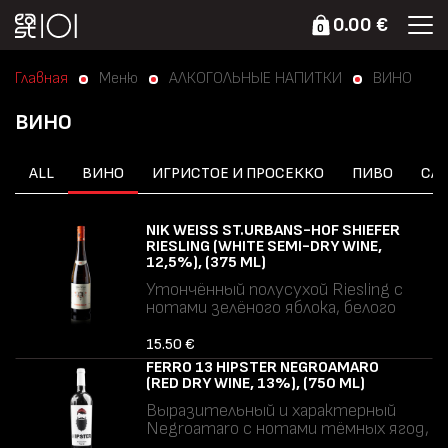
0.00 €
0
Главная
Меню
АЛКОГОЛЬНЫЕ НАПИТКИ
ВИНО
ВИНО
ALL
ВИНО
ИГРИСТОЕ И ПРОСЕККО
ПИВО
СА
NIK WEISS ST.URBANS-HOF SHIEFER
RIESLING (WHITE SEMI-DRY WINE,
12,5%), (375 ML)
Утончённый полусухой Riesling с
нотами зелёного яблока, белого
персика и цитрусовой цедры.
Сбалансированная сладость, живая
15.50 €
кислотность и выраженное
FERRO 13 HIPSTER NEGROAMARO
минеральное послевкусие.
(RED DRY WINE, 13%), (750 ML)
Аллергены: сульфиты.
Выразительный и характерный
Negroamaro с нотами тёмных ягод,
сливы и лёгкими пряными