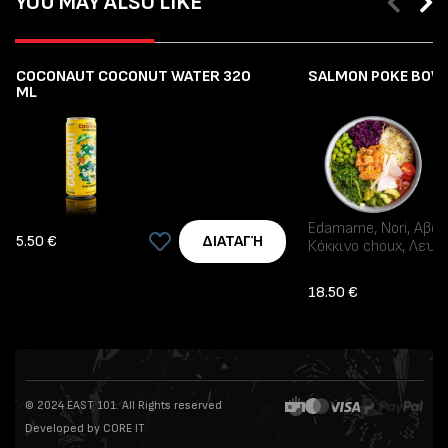
YOU MAY ALSO LIKE
COCONAUT COCONUT WATER 320
SALMON POKE BOW
ML
Edamame, Nori, Αβοκά
5.50 €
ΔΙΑΤΑΓΉ
Κόκκινο choux, Λευκ
Μπρόκολο, Ντομάτες,
Σαλάτα Wakame, Ταρ
18.50 €
© 2024 EAST 101. All Rights reserved
Developed by CORE IT