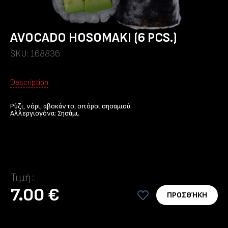
AVOCADO HOSOMAKI (6 PCS.)
SKU: 168836
Description
Ρύζι, νόρι, αβοκάντο, σπόροι σησαμιού.
Αλλεργιογόνα: Σησάμι.
Τιμή::
7.00 €
ΠΡΟΣΘΉΚΗ