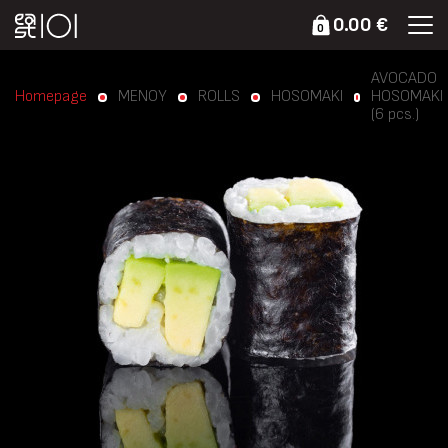
0.00 €
0
AVOCADO
Homepage
ΜΕΝΟΥ
ROLLS
HOSOMAKI
HOSOMAKI
(6 pcs.)