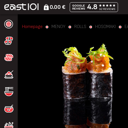
4.8
0.00 €
0
92 REVIEWS
Homepage
ΜΕΝΟΥ
ROLLS
HOSOMAKI
E