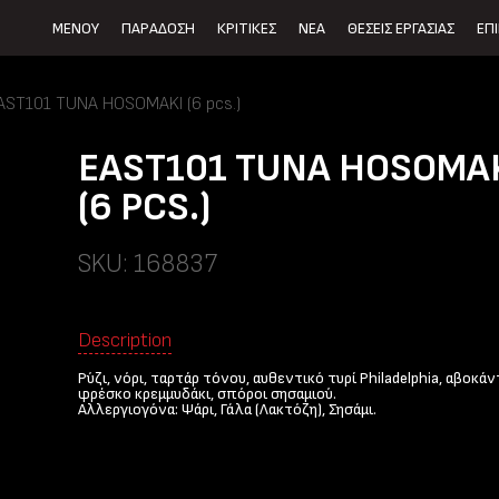
ΜΕΝΟΥ
ΠΑΡΑΔΟΣΗ
ΚΡΙΤΙΚΕΣ
ΝΕΑ
ΘΕΣΕΙΣ ΕΡΓΑΣΙΑΣ
ΕΠ
AST101 TUNA HOSOMAKI (6 pcs.)
EAST101 TUNA HOSOMA
(6 PCS.)
SKU: 168837
Description
Ρύζι, νόρι, ταρτάρ τόνου, αυθεντικό τυρί Philadelphia, αβοκάν
φρέσκο κρεμμυδάκι, σπόροι σησαμιού.
Αλλεργιογόνα: Ψάρι, Γάλα (Λακτόζη), Σησάμι.