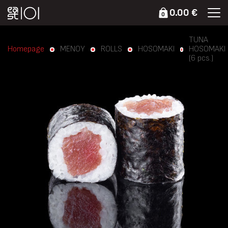
0.00 €
0
TUNA
Homepage
ΜΕΝΟΥ
ROLLS
HOSOMAKI
HOSOMAKI
(6 pcs.)