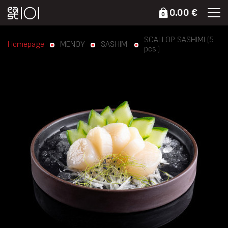
0.00 €
0
SCALLOP SASHIMI (5
Homepage
ΜΕΝΟΥ
SASHIMI
pcs.)