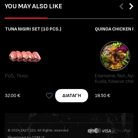
YOU MAY ALSO LIKE
TUNA NIGIRI SET (10 PCS.)
QUINOA CHICKEN P
Ρύζι, Τόνος
Edamame, Nori, Αγγο
Κινόα, Κόκκινο chou
γλάσο, Σαλάτα Waka
32.00 €
18.50 €
ΔΙΑΤΑΓΉ
© 2024 EAST 101. All Rights reserved
Developed by CORE IT