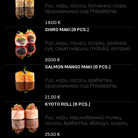
молоко (лактоза), арахис, кунжут,
Рис, нори, лосось, копчёный угорь,
соя.
оригинальный сыр Philadelphia,
авокадо, семена кунжута, острый
соус, соус терияки.
19.00 €
Аллергены: яйца, рыба, глютен,
SHIRO MAKI (8 PCS.)
молоко (лактоза), кунжут, соя.
Рис, нори, тунец, огурец, зелёный
лук, салат марули, тобико, острый
соус.
Аллергены: яйца, рыба, глютен, соя.
20.00 €
SALMON MANGO MAKI (6 PCS.)
Рис, нори, лосось, креветка,
оригинальный сыр Philadelphia,
манго, соус манго.
Аллергены: ракообразные, рыба,
21.00 €
молоко (лактоза).
KYOTO ROLL (6 PCS.)
Рис, нори, маринованный тунец,
лосось, креветка, авокадо, огурец,
шнитт-лук, масаго араре, соус
понзу.
25.00 €