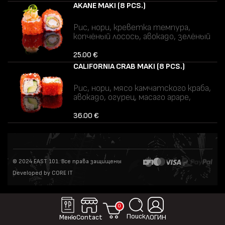
Аллергены: ракообразные, рыба,
AKANE MAKI (8 PCS.)
глютен, молоко (лактоза), соя.
Рис, нори, креветка темпура,
копчёный лосось, авокадо, зелёный
лук, тобико.
Аллергены: ракообразные, рыба,
25.00 €
глютен.
CALIFORNIA CRAB MAKI (8 PCS.)
Рис, нори, мясо камчатского краба,
авокадо, огурец, масаго араре,
тобико.
Аллергены: ракообразные.
36.00 €
© 2024 EAST 101. Все права защищены
Developed by CORE IT
0
Поиск
Contact
Меню
ЛОГИН