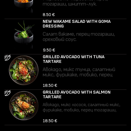
тогараши, шнитт-лук.
Аллергены: кунжут.
8.50 €
NEW WAKAME SALAD WITH GOMA
DRESSING
Салат вакаме, перец тогараши,
ореховый соус.
Аллергены: яйца, глютен, горчица,
кунжут, соя.
9.50 €
GRILLED AVOCADO WITH TUNA
TARTARE
Авокадо, микс тунца, салатный
микс, фурикаке, тобико, перец
тогараши, соус понзу, острый соус.
Аллергены: яйца, рыба, глютен,
18.50 €
молоко (лактоза), арахис, кунжут,
GRILLED AVOCADO WITH SALMON
соя.
TARTARE
Авокадо, микс лосося, салатный микс,
фурикаке, тобико, перец тогараши,
соус понзу, острый соус.
Аллергены: яйца, рыба, глютен, молоко
18.50 €
(лактоза), арахис, кунжут, соя.