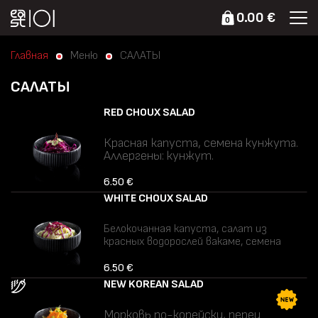
0.00 €
0
Главная
Меню
САЛАТЫ
САЛАТЫ
RED CHOUX SALAD
Красная капуста, семена кунжута.
Аллергены: кунжут.
6.50 €
WHITE CHOUX SALAD
Белокочанная капуста, салат из
красных водорослей вакаме, семена
кунжута.
Аллергены: кунжут.
6.50 €
NEW KOREAN SALAD
Морковь по-корейски, перец